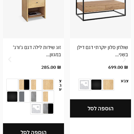
חן סלון יוקרתי דגם דילן
זוג שידות לילה דגם ג'ורג'
מזנ
י...
במגוון...
0
₪
285.00
₪
699.0
ע
צ
צב
ב
ע
הוספה לסל
הוספה לסל