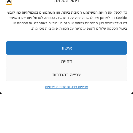
ניהול הסכמה
שעות פתיחה:
כדי לספק את חוויות המשתמש הטובות ביותר, אנו משתמשים בטכנולוגיות כמו קובצי
ימים א' – ה' בשעות 9:00 – 17:00
Cookie כדי לאחסן ו/או לגשת למידע על המכשיר. הסכמה לטכנולוגיות אלו תאפשר
לנו לעבד נתונים כגון התנהגות גלישה או מזהים ייחודיים באתר זה. אי הסכמה או
ביטול הסכמה עלולים להשפיע לרעה על תכונות ופונקציות מסוימות.
יום ו' בשעות 9:00 – 13:00
אישור
סוגי רהיטים
דחייה
צפייה בהגדרות
צרו קשר עם נציג
מדיניות משלוחים
מדיניות פרטיות
מדיניות פרטיות
Open chaty
תנאי שימוש
לביטול עסקה לחצו כאן