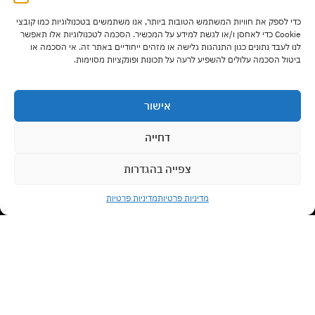
שעות פתיחה:
כדי לספק את חוויות המשתמש הטובות ביותר, אנו משתמשים בטכנולוגיות כמו קובצי
ימים א' – ה' בשעות 9:00 – 17:00
Cookie כדי לאחסן ו/או לגשת למידע על המכשיר. הסכמה לטכנולוגיות אלו תאפשר
לנו לעבד נתונים כגון התנהגות גלישה או מזהים ייחודיים באתר זה. אי הסכמה או
ביטול הסכמה עלולים להשפיע לרעה על תכונות ופונקציות מסוימות.
יום ו' בשעות 9:00 – 13:00
אישור
סוגי רהיטים
דחייה
צפייה בהגדרות
צרו קשר עם נציג
מדיניות משלוחים
מדיניות פרטיות
מדיניות פרטיות
Open chaty
תנאי שימוש
לביטול עסקה לחצו כאן