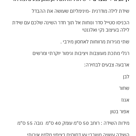
שידת לילה מודרנית -מינימליזם שעושה את ההבדל
הכניסו סטייל סדר ונוחות אל תוך חדר השינה שלכם עם שידת
לילה בעיצוב נקי ואלגנטי
שתי מגירות מרווחות לאחסון מירבי .
רגלי מתכת מעוצבות ויציבות וגימור יוקרתי ומרשים
ארבעה צבעים לבחירה:
לבן
שחור
אגוז
אפור בטון
מידות השידה : רוחב 50 ס"מ עומק 40 ס"מ גובה 55 ס"מ
השידה עשויה משבבי עץ דחוסים בציפוי מלמין איכותי