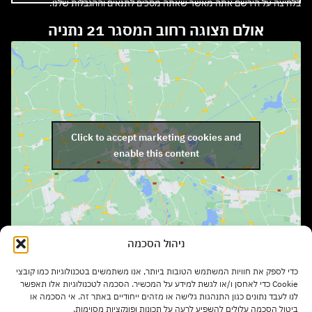
בלחיצה על הירשם אתה מאשר שאתה מסכים לתנאים וההגבלות שלנו.
אולם תצוגה רחוב המסגר 21 נתניה
Click to accept marketing cookies and
enable this content
ניהול הסכמה
שעות פתיחה:
כדי לספק את חוויות המשתמש הטובות ביותר, אנו משתמשים בטכנולוגיות כמו קובצי
ימים א' – ה' בשעות 9:00 – 17:00
Cookie כדי לאחסן ו/או לגשת למידע על המכשיר. הסכמה לטכנולוגיות אלו תאפשר
לנו לעבד נתונים כגון התנהגות גלישה או מזהים ייחודיים באתר זה. אי הסכמה או
ביטול הסכמה עלולים להשפיע לרעה על תכונות ופונקציות מסוימות.
יום ו' בשעות 9:00 – 13:00