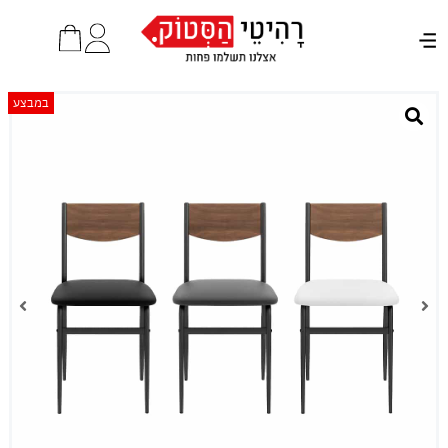
במבצע