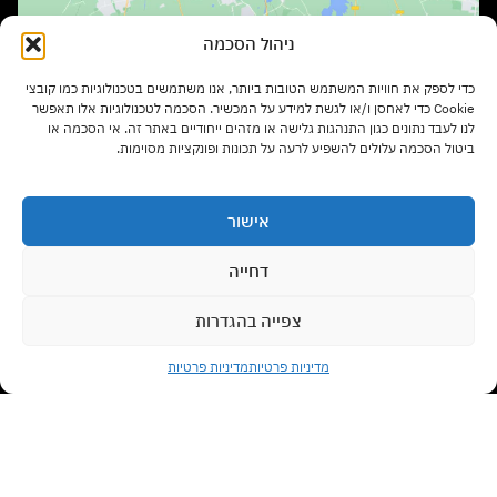
ניהול הסכמה
שעות פתיחה:
כדי לספק את חוויות המשתמש הטובות ביותר, אנו משתמשים בטכנולוגיות כמו קובצי
ימים א' – ה' בשעות 9:00 – 17:00
Cookie כדי לאחסן ו/או לגשת למידע על המכשיר. הסכמה לטכנולוגיות אלו תאפשר
לנו לעבד נתונים כגון התנהגות גלישה או מזהים ייחודיים באתר זה. אי הסכמה או
ביטול הסכמה עלולים להשפיע לרעה על תכונות ופונקציות מסוימות.
יום ו' בשעות 9:00 – 13:00
אישור
סוגי רהיטים
דחייה
צפייה בהגדרות
צרו קשר עם נציג
מדיניות משלוחים
מדיניות פרטיות
מדיניות פרטיות
Open chaty
תנאי שימוש