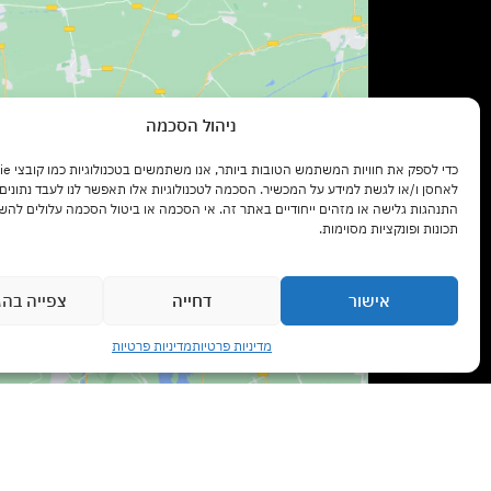
ניהול הסכמה
לאחסן ו/או לגשת למידע על המכשיר. הסכמה לטכנולוגיות אלו תאפשר לנו לעבד נתונים כ
ccept marketing cookies and
התנהגות גלישה או מזהים ייחודיים באתר זה. אי הסכמה או ביטול הסכמה עלולים להש
enable this content
תכונות ופונקציות מסוימות.
אישור
דחייה
צפייה בהג
צרו קשר עם נציג
מדיניות פרטיות
מדיניות פרטיות
Open chaty
שעות פתיחה:
ימים א' – ה' בשעות 9:00 – 17:00