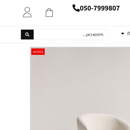
050-7999807
ת
במבצע