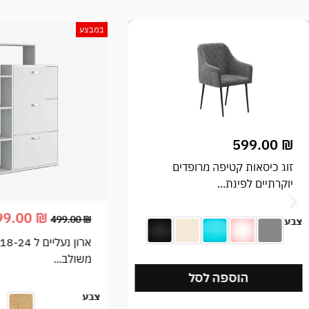
במבצע
699.00
₪
399.00
₪
499.00
₪
מזנון מהודר דגם ק
ארון נעליים ל 18-24 זוגות
משולב...
צב
ע
צבע