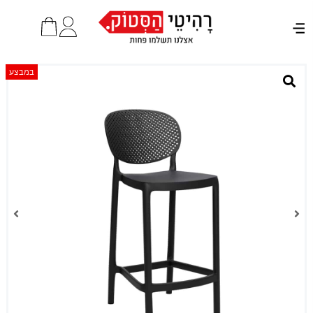
במבצע