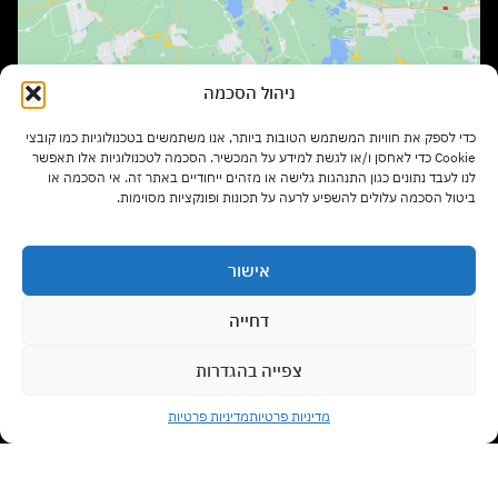
ניהול הסכמה
שעות פתיחה:
כדי לספק את חוויות המשתמש הטובות ביותר, אנו משתמשים בטכנולוגיות כמו קובצי
ימים א' – ה' בשעות 9:00 – 17:00
Cookie כדי לאחסן ו/או לגשת למידע על המכשיר. הסכמה לטכנולוגיות אלו תאפשר
לנו לעבד נתונים כגון התנהגות גלישה או מזהים ייחודיים באתר זה. אי הסכמה או
ביטול הסכמה עלולים להשפיע לרעה על תכונות ופונקציות מסוימות.
יום ו' בשעות 9:00 – 13:00
אישור
סוגי רהיטים
דחייה
צפייה בהגדרות
צרו קשר עם נציג
מדיניות משלוחים
Open chaty
מדיניות פרטיות
מדיניות פרטיות
תנאי שימוש