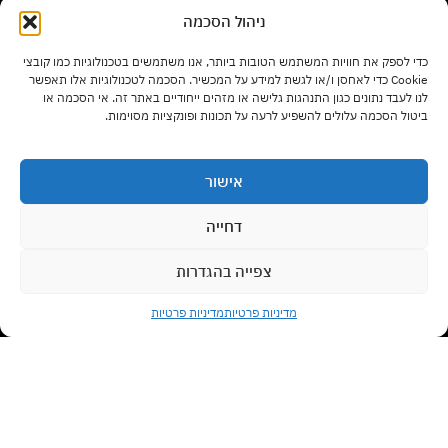
ניהול הסכמה
שעות פתיחה:
כדי לספק את חוויות המשתמש הטובות ביותר, אנו משתמשים בטכנולוגיות כמו קובצי
ימים א' – ה' בשעות 9:00 – 17:00
Cookie כדי לאחסן ו/או לגשת למידע על המכשיר. הסכמה לטכנולוגיות אלו תאפשר
לנו לעבד נתונים כגון התנהגות גלישה או מזהים ייחודיים באתר זה. אי הסכמה או
ביטול הסכמה עלולים להשפיע לרעה על תכונות ופונקציות מסוימות.
יום ו' בשעות 9:00 – 13:00
אישור
סוגי רהיטים
דחייה
צפייה בהגדרות
צרו קשר עם נציג
מדיניות משלוחים
מדיניות פרטיות
מדיניות פרטיות
Open chaty
תנאי שימוש
לביטול עסקה לחצו כאן