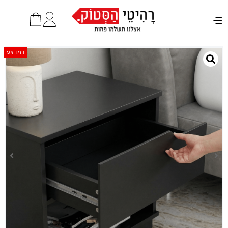
במבצע