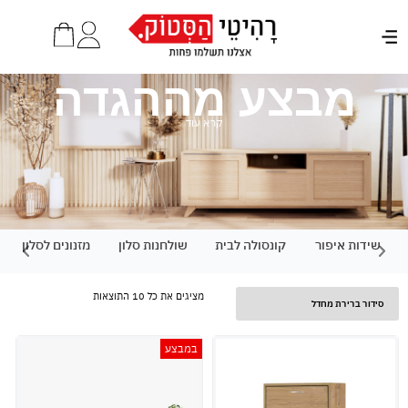
מבצע מההגדה
קרא עוד
דות איפור
קונסולה לבית
שולחנות סלון
מזנונים לסלון
כיסא
מציגים את כל ⁦10⁩ התוצאות
במבצע