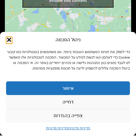
enable this content
ניהול הסכמה
שעות פתיחה:
כדי לספק את חוויות המשתמש הטובות ביותר, אנו משתמשים בטכנולוגיות כמו קובצי
ימים א' – ה' בשעות 9:00 – 17:00
Cookie כדי לאחסן ו/או לגשת למידע על המכשיר. הסכמה לטכנולוגיות אלו תאפשר
לנו לעבד נתונים כגון התנהגות גלישה או מזהים ייחודיים באתר זה. אי הסכמה או
ביטול הסכמה עלולים להשפיע לרעה על תכונות ופונקציות מסוימות.
יום ו' בשעות 9:00 – 13:00
אישור
סוגי רהיטים
דחייה
צפייה בהגדרות
צרו קשר עם נציג
מדיניות משלוחים
מדיניות פרטיות
מדיניות פרטיות
Open chaty