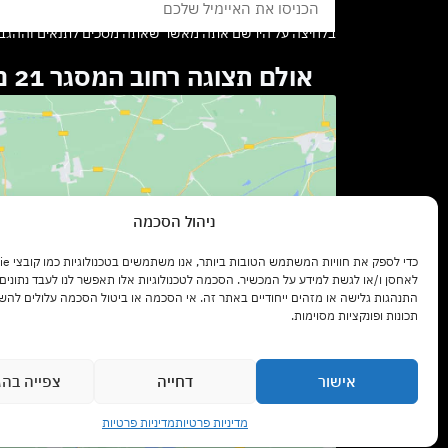
בלחיצה על הירשם אתה מאשר שאתה מסכים לתנאים וההגבל
אולם תצוגה רחוב המסגר 21 נתניה
ניהול הסכמה
לאחסן ו/או לגשת למידע על המכשיר. הסכמה לטכנולוגיות אלו תאפשר לנו לעבד נתונים כ
ccept marketing cookies and
התנהגות גלישה או מזהים ייחודיים באתר זה. אי הסכמה או ביטול הסכמה עלולים להש
enable this content
תכונות ופונקציות מסוימות.
אישור
דחייה
צפייה בהג
צרו קשר עם נציג
מדיניות פרטיות
מדיניות פרטיות
Open chaty