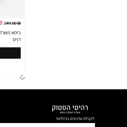
₪
249.00
₪
כיסא משרדי
דניס
ה
לקבלת עדכונים בניוזלטר