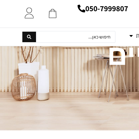
050-7999807
ת
ים