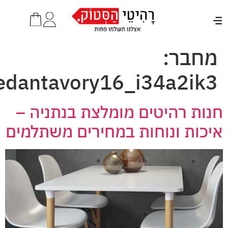
מחבר:
edantavory16_i34a2ik3
נות רהיטים מומלצת בנתניה –
יכות ונוחות במחירים משתלמים