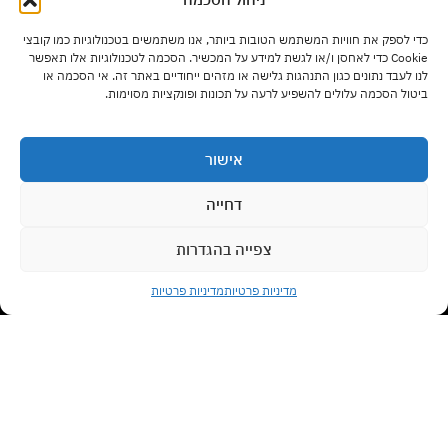
שעות פתיחה:
כדי לספק את חוויות המשתמש הטובות ביותר, אנו משתמשים בטכנולוגיות כמו קובצי
ימים א' – ה' בשעות 9:00 – 17:00
Cookie כדי לאחסן ו/או לגשת למידע על המכשיר. הסכמה לטכנולוגיות אלו תאפשר
לנו לעבד נתונים כגון התנהגות גלישה או מזהים ייחודיים באתר זה. אי הסכמה או
ביטול הסכמה עלולים להשפיע לרעה על תכונות ופונקציות מסוימות.
יום ו' בשעות 9:00 – 13:00
אישור
סוגי רהיטים
דחייה
צפייה בהגדרות
צרו קשר עם נציג
מדיניות משלוחים
מדיניות פרטיות
מדיניות פרטיות
Open chaty
תנאי שימוש
לביטול עסקה לחצו כאן