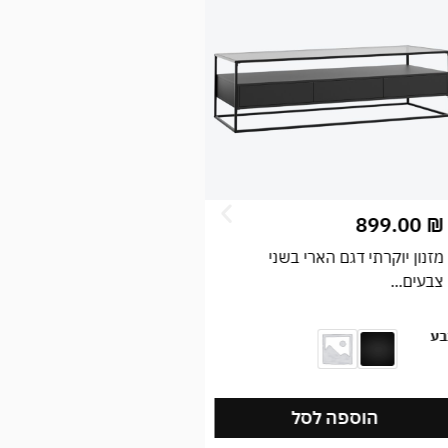
499.00
₪
899.00
₪
מזנון יוקרתי דגם הארי בשני
מזנון מודרני דגם ג'וזף
צבעים...
צבע
בע
הוספה לסל
הוספה לסל