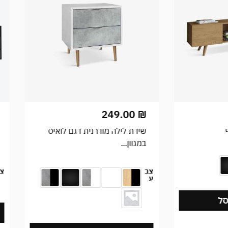
249.00
₪
שידת לילה מודרנית דגם לואיס
במגוון...
צב
צ
ע
ל