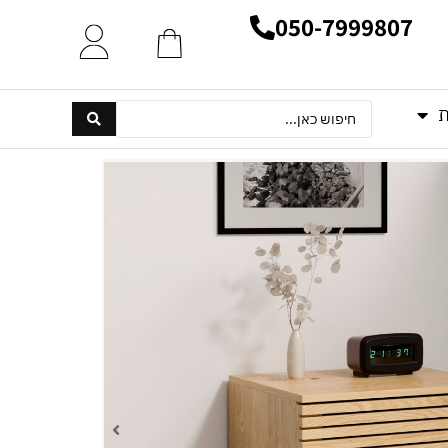
050-7999807
ת